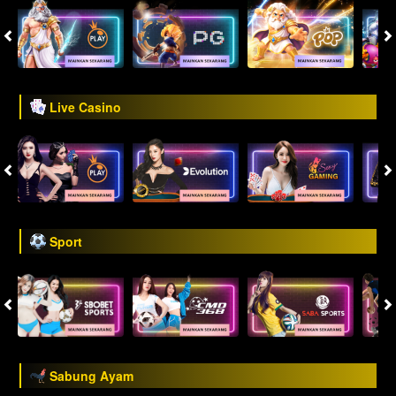
Live Casino
Sport
Sabung Ayam